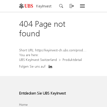
KeyInvest
404 Page not
found
Short URL:
https://keyinvest-ch.ubs.com/produkt/detail/index/isin/CH1581943953
You are here:
UBS KeyInvest Switzerland
Produktdetail
Folgen Sie uns auf
Entdecken Sie UBS KeyInvest
Home