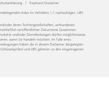
chutzerklärung
|
KeyInvest Disclaimer
undeliegenden Index im Verhältnis 1:1 nachzufolgen. UBS
und/oder deren Tochtergesellschaften, verbundenen
inschließlich veröffentlichter Dokumente (zusammen
 Produkte und/oder Dienstleistungen dürfen möglicherweise
ieren, wenn Sie handeln möchten. Im Falle eines
bedingungen haben die in diesem Disclaimer dargelegten
 Schlüsselsymbol und UBS gehören zu den eingetragenen