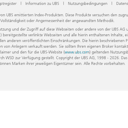
ptregister
|
Information zu UBS
|
Nutzungsbedingungen
|
Datens
 von UBS emittierten Index-Produkten. Diese Produkte versuchen den zugr
, Vollständigkeit oder Angemessenheit der angewandten Methodik.
Nutzung und der Zugriff auf diese Webseiten oder andere von der UBS AG 
eitgestellte verlinkte Webseiten und alle hierin enthaltenen Inhalte, e
allen anderen veröffentlichten Einschränkungen. Die hierin beschriebenen
n von Anlegern verkauft werden. Sie sollten Ihren eigenen Broker kontakt
laimer und den für die UBS-Website (
www.ubs.com
) geltenden Nutzungs
h WSD zur Verfügung gestellt. Copyright der UBS AG, 1998 - 2026. Das
nen Marken ihrer jeweiligen Eigentümer sein. Alle Rechte vorbehalten.