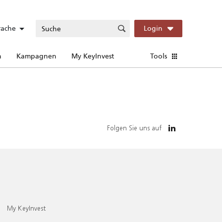
rache
Login
n
Kampagnen
My KeyInvest
Tools
Folgen Sie uns auf
My KeyInvest