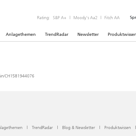
Rating:
S&P A+
|
Moody’s Aa2
|
Fitch AA
Sp
Anlagethemen
TrendRadar
Newsletter
Produktwisse
x/isin/CH1581944076
lagethemen
|
TrendRadar
|
Blog & Newsletter
|
Produktwissen
|