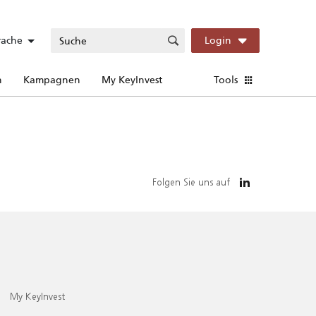
rache
Login
n
Kampagnen
My KeyInvest
Tools
Folgen Sie uns auf
My KeyInvest