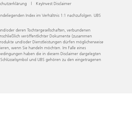
chutzerklärung
|
KeyInvest Disclaimer
undeliegenden Index im Verhältnis 1:1 nachzufolgen. UBS
und/oder deren Tochtergesellschaften, verbundenen
inschließlich veröffentlichter Dokumente (zusammen
 Produkte und/oder Dienstleistungen dürfen möglicherweise
ieren, wenn Sie handeln möchten. Im Falle eines
bedingungen haben die in diesem Disclaimer dargelegten
 Schlüsselsymbol und UBS gehören zu den eingetragenen