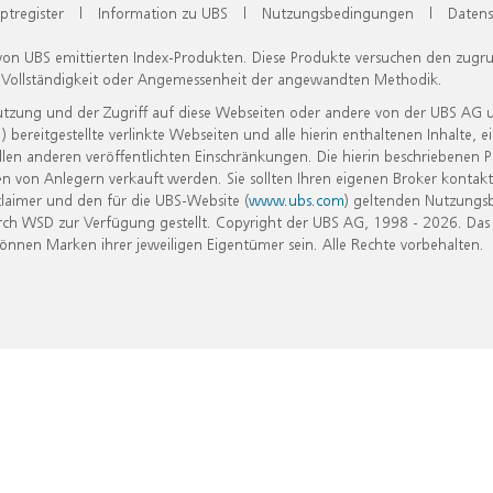
ptregister
|
Information zu UBS
|
Nutzungsbedingungen
|
Datens
 von UBS emittierten Index-Produkten. Diese Produkte versuchen den zugr
, Vollständigkeit oder Angemessenheit der angewandten Methodik.
Nutzung und der Zugriff auf diese Webseiten oder andere von der UBS AG 
eitgestellte verlinkte Webseiten und alle hierin enthaltenen Inhalte, e
allen anderen veröffentlichten Einschränkungen. Die hierin beschriebenen
n von Anlegern verkauft werden. Sie sollten Ihren eigenen Broker kontakt
laimer und den für die UBS-Website (
www.ubs.com
) geltenden Nutzungs
h WSD zur Verfügung gestellt. Copyright der UBS AG, 1998 - 2026. Das
nen Marken ihrer jeweiligen Eigentümer sein. Alle Rechte vorbehalten.