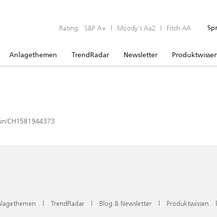
Rating:
S&P A+
|
Moody’s Aa2
|
Fitch AA
Sp
Anlagethemen
TrendRadar
Newsletter
Produktwisse
x/isin/CH1581944373
lagethemen
|
TrendRadar
|
Blog & Newsletter
|
Produktwissen
|