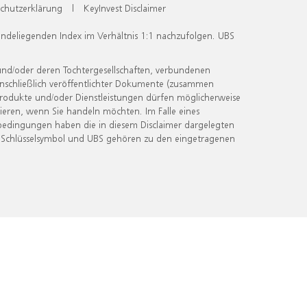
chutzerklärung
|
KeyInvest Disclaimer
undeliegenden Index im Verhältnis 1:1 nachzufolgen. UBS
und/oder deren Tochtergesellschaften, verbundenen
inschließlich veröffentlichter Dokumente (zusammen
 Produkte und/oder Dienstleistungen dürfen möglicherweise
ieren, wenn Sie handeln möchten. Im Falle eines
bedingungen haben die in diesem Disclaimer dargelegten
 Schlüsselsymbol und UBS gehören zu den eingetragenen