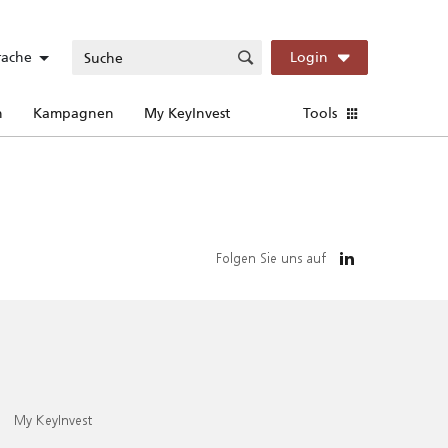
rache
Login
n
Kampagnen
My KeyInvest
Tools
Folgen Sie uns auf
My KeyInvest