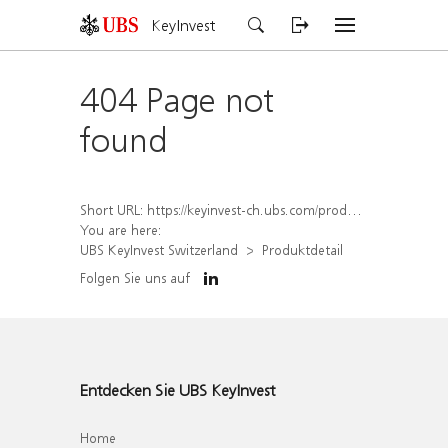
KeyInvest
404 Page not
found
Short URL:
https://keyinvest-ch.ubs.com/produkt/detail/index/isin/CH1581944449
You are here:
UBS KeyInvest Switzerland
Produktdetail
Folgen Sie uns auf
Entdecken Sie UBS KeyInvest
Home