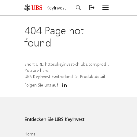
KeyInvest
404 Page not
found
Short URL:
https://keyinvest-ch.ubs.com/produkt/detail/index/isin/CH1581944647
You are here:
UBS KeyInvest Switzerland
Produktdetail
Folgen Sie uns auf
Entdecken Sie UBS KeyInvest
Home