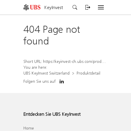
KeyInvest
404 Page not
found
Short URL:
https://keyinvest-ch.ubs.com/produkt/detail/index/isin/CH1581944670
You are here:
UBS KeyInvest Switzerland
Produktdetail
Folgen Sie uns auf
Entdecken Sie UBS KeyInvest
Home