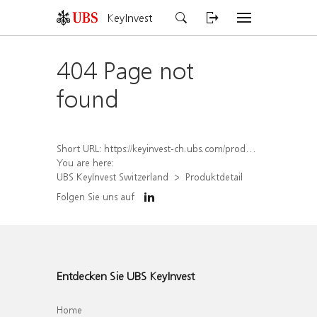
KeyInvest
404 Page not
found
Short URL:
https://keyinvest-ch.ubs.com/produkt/detail/index/isin/CH1581944829
You are here:
UBS KeyInvest Switzerland
Produktdetail
Folgen Sie uns auf
Entdecken Sie UBS KeyInvest
Home