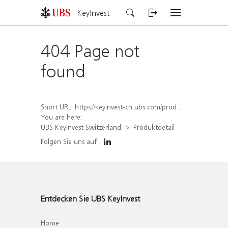
KeyInvest
404 Page not
found
Short URL:
https://keyinvest-ch.ubs.com/produkt/detail/index/isin/CH1581945230
You are here:
UBS KeyInvest Switzerland
Produktdetail
Folgen Sie uns auf
Entdecken Sie UBS KeyInvest
Home