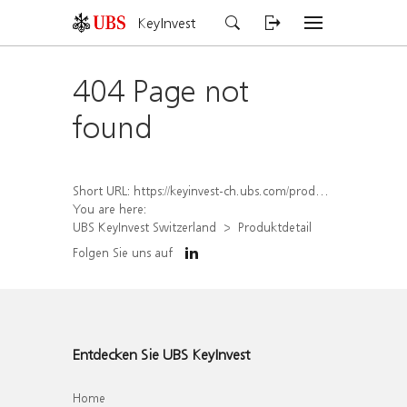
KeyInvest
404 Page not
found
Short URL:
https://keyinvest-ch.ubs.com/produkt/detail/index/isin/CH1581945321
You are here:
UBS KeyInvest Switzerland
Produktdetail
Folgen Sie uns auf
Entdecken Sie UBS KeyInvest
Home