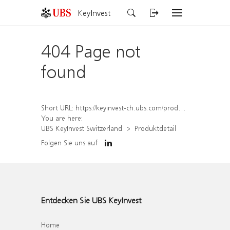
KeyInvest
404 Page not
found
Short URL:
https://keyinvest-ch.ubs.com/produkt/detail/index/isin/CH1581945743
You are here:
UBS KeyInvest Switzerland
Produktdetail
Folgen Sie uns auf
Entdecken Sie UBS KeyInvest
Home