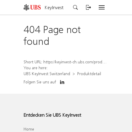
KeyInvest
404 Page not
found
Short URL:
https://keyinvest-ch.ubs.com/produkt/detail/index/isin/CH1581945768
You are here:
UBS KeyInvest Switzerland
Produktdetail
Folgen Sie uns auf
Entdecken Sie UBS KeyInvest
Home