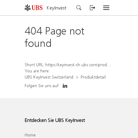
KeyInvest
404 Page not
found
Short URL:
https://keyinvest-ch.ubs.com/produkt/detail/index/isin/CH1581945883
You are here:
UBS KeyInvest Switzerland
Produktdetail
Folgen Sie uns auf
Entdecken Sie UBS KeyInvest
Home