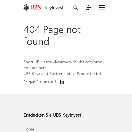
KeyInvest
404 Page not
found
Short URL:
https://keyinvest-ch.ubs.com/produkt/detail/index/isin/CH1581946097
You are here:
UBS KeyInvest Switzerland
Produktdetail
Folgen Sie uns auf
Entdecken Sie UBS KeyInvest
Home