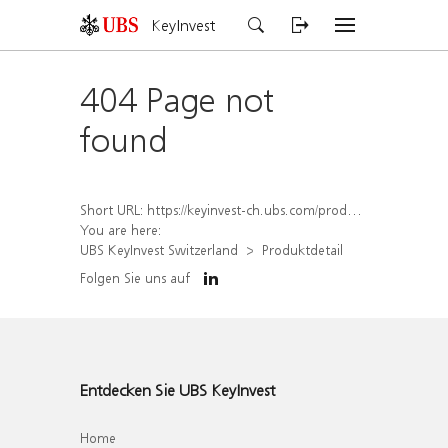
KeyInvest
404 Page not
found
Short URL:
https://keyinvest-ch.ubs.com/produkt/detail/index/isin/CH1582446279
You are here:
UBS KeyInvest Switzerland
Produktdetail
Folgen Sie uns auf
Entdecken Sie UBS KeyInvest
Home