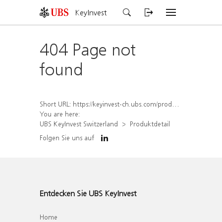
KeyInvest
404 Page not
found
Short URL:
https://keyinvest-ch.ubs.com/produkt/detail/index/isin/CH1582446766
You are here:
UBS KeyInvest Switzerland
Produktdetail
Folgen Sie uns auf
Entdecken Sie UBS KeyInvest
Home