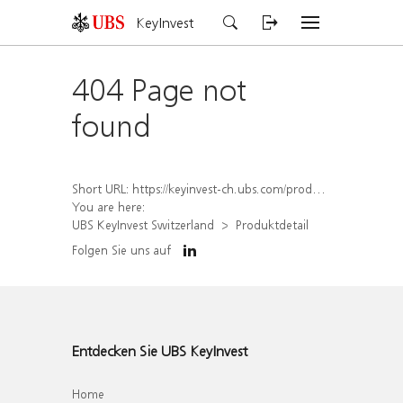
KeyInvest
404 Page not
found
Short URL:
https://keyinvest-ch.ubs.com/produkt/detail/index/isin/CH1582446832
You are here:
UBS KeyInvest Switzerland
Produktdetail
Folgen Sie uns auf
Entdecken Sie UBS KeyInvest
Home