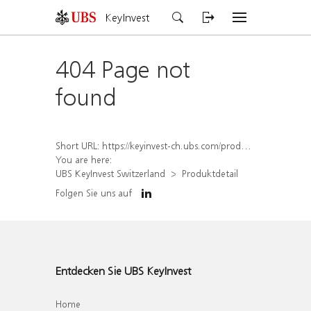
KeyInvest
404 Page not
found
Short URL:
https://keyinvest-ch.ubs.com/produkt/detail/index/isin/CH1582446915
You are here:
UBS KeyInvest Switzerland
Produktdetail
Folgen Sie uns auf
Entdecken Sie UBS KeyInvest
Home