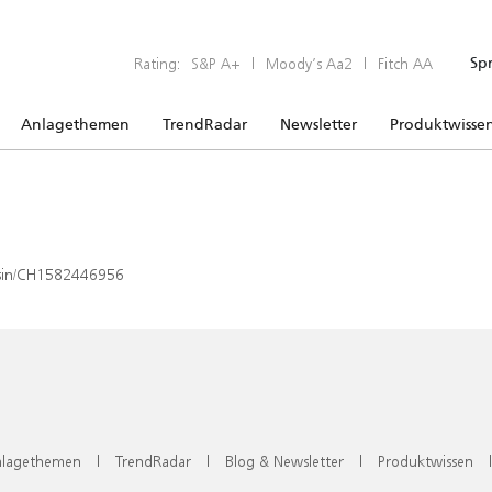
Rating:
S&P A+
|
Moody’s Aa2
|
Fitch AA
Sp
Anlagethemen
TrendRadar
Newsletter
Produktwisse
x/isin/CH1582446956
lagethemen
|
TrendRadar
|
Blog & Newsletter
|
Produktwissen
|