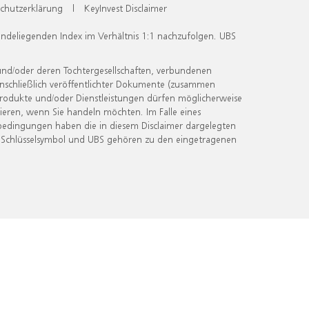
chutzerklärung
|
KeyInvest Disclaimer
undeliegenden Index im Verhältnis 1:1 nachzufolgen. UBS
und/oder deren Tochtergesellschaften, verbundenen
inschließlich veröffentlichter Dokumente (zusammen
 Produkte und/oder Dienstleistungen dürfen möglicherweise
ieren, wenn Sie handeln möchten. Im Falle eines
bedingungen haben die in diesem Disclaimer dargelegten
 Schlüsselsymbol und UBS gehören zu den eingetragenen