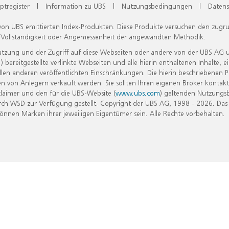
ptregister
|
Information zu UBS
|
Nutzungsbedingungen
|
Datens
 von UBS emittierten Index-Produkten. Diese Produkte versuchen den zugr
, Vollständigkeit oder Angemessenheit der angewandten Methodik.
Nutzung und der Zugriff auf diese Webseiten oder andere von der UBS AG 
eitgestellte verlinkte Webseiten und alle hierin enthaltenen Inhalte, e
allen anderen veröffentlichten Einschränkungen. Die hierin beschriebenen
n von Anlegern verkauft werden. Sie sollten Ihren eigenen Broker kontakt
laimer und den für die UBS-Website (
www.ubs.com
) geltenden Nutzungs
h WSD zur Verfügung gestellt. Copyright der UBS AG, 1998 - 2026. Das
nen Marken ihrer jeweiligen Eigentümer sein. Alle Rechte vorbehalten.