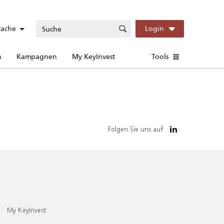
rache
Login
n
Kampagnen
My KeyInvest
Tools
Folgen Sie uns auf
My KeyInvest