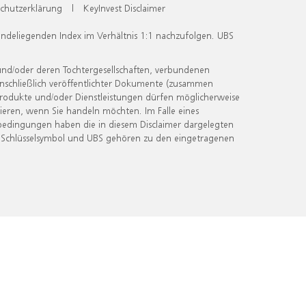
chutzerklärung
|
KeyInvest Disclaimer
undeliegenden Index im Verhältnis 1:1 nachzufolgen. UBS
und/oder deren Tochtergesellschaften, verbundenen
inschließlich veröffentlichter Dokumente (zusammen
 Produkte und/oder Dienstleistungen dürfen möglicherweise
ieren, wenn Sie handeln möchten. Im Falle eines
bedingungen haben die in diesem Disclaimer dargelegten
 Schlüsselsymbol und UBS gehören zu den eingetragenen