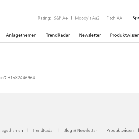
Rating:
S&P A+
|
Moody’s Aa2
|
Fitch AA
Sp
Anlagethemen
TrendRadar
Newsletter
Produktwisse
x/isin/CH1582446964
lagethemen
|
TrendRadar
|
Blog & Newsletter
|
Produktwissen
|