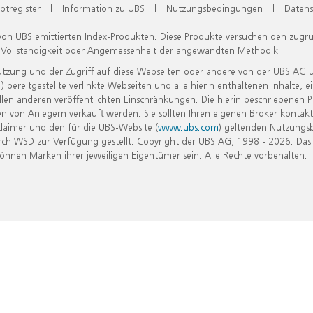
ptregister
|
Information zu UBS
|
Nutzungsbedingungen
|
Datens
 von UBS emittierten Index-Produkten. Diese Produkte versuchen den zugr
, Vollständigkeit oder Angemessenheit der angewandten Methodik.
Nutzung und der Zugriff auf diese Webseiten oder andere von der UBS AG 
eitgestellte verlinkte Webseiten und alle hierin enthaltenen Inhalte, e
allen anderen veröffentlichten Einschränkungen. Die hierin beschriebenen
n von Anlegern verkauft werden. Sie sollten Ihren eigenen Broker kontakt
laimer und den für die UBS-Website (
www.ubs.com
) geltenden Nutzungs
h WSD zur Verfügung gestellt. Copyright der UBS AG, 1998 - 2026. Das
nen Marken ihrer jeweiligen Eigentümer sein. Alle Rechte vorbehalten.