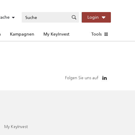
rache
Login
n
Kampagnen
My KeyInvest
Tools
Folgen Sie uns auf
My KeyInvest