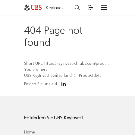
KeyInvest
404 Page not
found
Short URL:
https://keyinvest-ch.ubs.com/produkt/detail/index/isin/CH1582447251
You are here:
UBS KeyInvest Switzerland
Produktdetail
Folgen Sie uns auf
Entdecken Sie UBS KeyInvest
Home