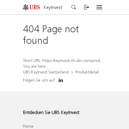
KeyInvest
404 Page not
found
Short URL:
https://keyinvest-ch.ubs.com/produkt/detail/index/isin/CH1582447780
You are here:
UBS KeyInvest Switzerland
Produktdetail
Folgen Sie uns auf
Entdecken Sie UBS KeyInvest
Home