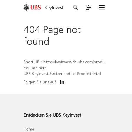
KeyInvest
404 Page not
found
Short URL:
https://keyinvest-ch.ubs.com/produkt/detail/index/isin/CH1582447947
You are here:
UBS KeyInvest Switzerland
Produktdetail
Folgen Sie uns auf
Entdecken Sie UBS KeyInvest
Home