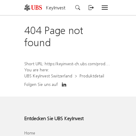
KeyInvest
404 Page not
found
Short URL:
https://keyinvest-ch.ubs.com/produkt/detail/index/isin/CH1582448010
You are here:
UBS KeyInvest Switzerland
Produktdetail
Folgen Sie uns auf
Entdecken Sie UBS KeyInvest
Home