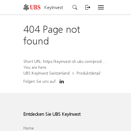
KeyInvest
404 Page not
found
Short URL:
https://keyinvest-ch.ubs.com/produkt/detail/index/isin/CH1582448317
You are here:
UBS KeyInvest Switzerland
Produktdetail
Folgen Sie uns auf
Entdecken Sie UBS KeyInvest
Home