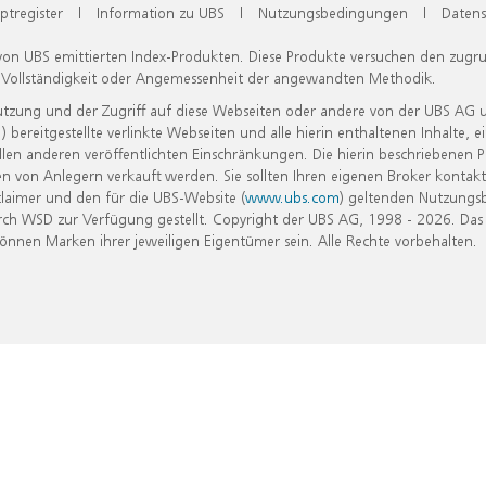
ptregister
|
Information zu UBS
|
Nutzungsbedingungen
|
Datens
 von UBS emittierten Index-Produkten. Diese Produkte versuchen den zugr
, Vollständigkeit oder Angemessenheit der angewandten Methodik.
Nutzung und der Zugriff auf diese Webseiten oder andere von der UBS AG 
eitgestellte verlinkte Webseiten und alle hierin enthaltenen Inhalte, e
allen anderen veröffentlichten Einschränkungen. Die hierin beschriebenen
n von Anlegern verkauft werden. Sie sollten Ihren eigenen Broker kontakt
laimer und den für die UBS-Website (
www.ubs.com
) geltenden Nutzungs
h WSD zur Verfügung gestellt. Copyright der UBS AG, 1998 - 2026. Das
nen Marken ihrer jeweiligen Eigentümer sein. Alle Rechte vorbehalten.