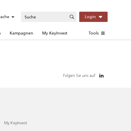
rache
Login
n
Kampagnen
My KeyInvest
Tools
Folgen Sie uns auf
My KeyInvest