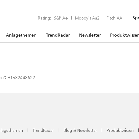
Rating:
S&P A+
|
Moody’s Aa2
|
Fitch AA
Sp
Anlagethemen
TrendRadar
Newsletter
Produktwisse
x/isin/CH1582448622
lagethemen
|
TrendRadar
|
Blog & Newsletter
|
Produktwissen
|