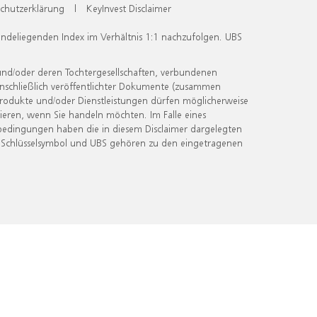
chutzerklärung
|
KeyInvest Disclaimer
undeliegenden Index im Verhältnis 1:1 nachzufolgen. UBS
und/oder deren Tochtergesellschaften, verbundenen
inschließlich veröffentlichter Dokumente (zusammen
 Produkte und/oder Dienstleistungen dürfen möglicherweise
ieren, wenn Sie handeln möchten. Im Falle eines
bedingungen haben die in diesem Disclaimer dargelegten
 Schlüsselsymbol und UBS gehören zu den eingetragenen