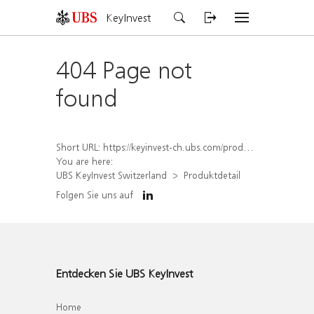
KeyInvest
404 Page not
found
Short URL:
https://keyinvest-ch.ubs.com/produkt/detail/index/isin/CH1582448663
You are here:
UBS KeyInvest Switzerland
Produktdetail
Folgen Sie uns auf
Entdecken Sie UBS KeyInvest
Home