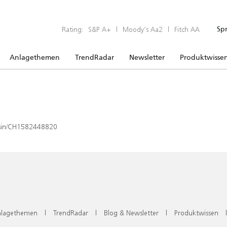
Rating:
S&P A+
|
Moody’s Aa2
|
Fitch AA
Sp
Anlagethemen
TrendRadar
Newsletter
Produktwisse
x/isin/CH1582448820
lagethemen
|
TrendRadar
|
Blog & Newsletter
|
Produktwissen
|