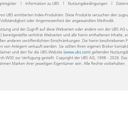
ptregister
|
Information zu UBS
|
Nutzungsbedingungen
|
Datens
 von UBS emittierten Index-Produkten. Diese Produkte versuchen den zugr
, Vollständigkeit oder Angemessenheit der angewandten Methodik.
Nutzung und der Zugriff auf diese Webseiten oder andere von der UBS AG 
eitgestellte verlinkte Webseiten und alle hierin enthaltenen Inhalte, e
allen anderen veröffentlichten Einschränkungen. Die hierin beschriebenen
n von Anlegern verkauft werden. Sie sollten Ihren eigenen Broker kontakt
laimer und den für die UBS-Website (
www.ubs.com
) geltenden Nutzungs
h WSD zur Verfügung gestellt. Copyright der UBS AG, 1998 - 2026. Das
nen Marken ihrer jeweiligen Eigentümer sein. Alle Rechte vorbehalten.