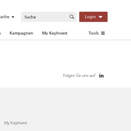
rache
Login
n
Kampagnen
My KeyInvest
Tools
Folgen Sie uns auf
My KeyInvest