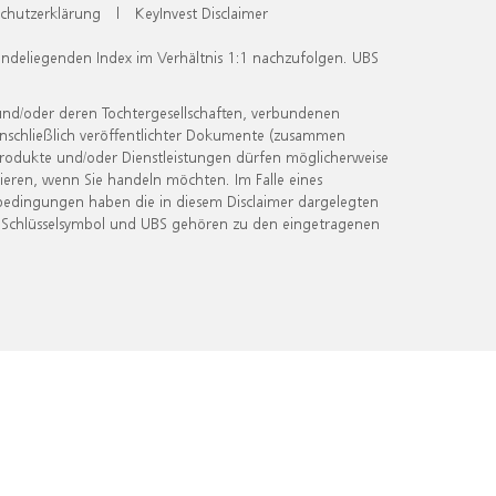
chutzerklärung
|
KeyInvest Disclaimer
undeliegenden Index im Verhältnis 1:1 nachzufolgen. UBS
und/oder deren Tochtergesellschaften, verbundenen
inschließlich veröffentlichter Dokumente (zusammen
 Produkte und/oder Dienstleistungen dürfen möglicherweise
ieren, wenn Sie handeln möchten. Im Falle eines
bedingungen haben die in diesem Disclaimer dargelegten
 Schlüsselsymbol und UBS gehören zu den eingetragenen