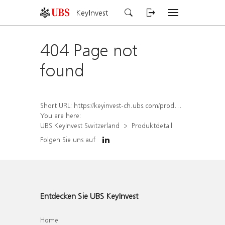
KeyInvest
404 Page not
found
Short URL:
https://keyinvest-ch.ubs.com/produkt/detail/index/isin/CH1582449521
You are here:
UBS KeyInvest Switzerland
Produktdetail
Folgen Sie uns auf
Entdecken Sie UBS KeyInvest
Home