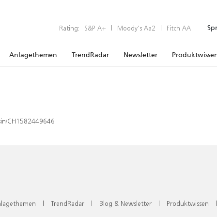
Rating:
S&P A+
|
Moody’s Aa2
|
Fitch AA
Sp
Anlagethemen
TrendRadar
Newsletter
Produktwisse
x/isin/CH1582449646
lagethemen
|
TrendRadar
|
Blog & Newsletter
|
Produktwissen
|