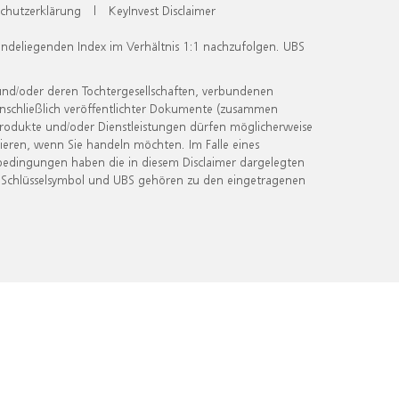
chutzerklärung
|
KeyInvest Disclaimer
undeliegenden Index im Verhältnis 1:1 nachzufolgen. UBS
und/oder deren Tochtergesellschaften, verbundenen
inschließlich veröffentlichter Dokumente (zusammen
 Produkte und/oder Dienstleistungen dürfen möglicherweise
ieren, wenn Sie handeln möchten. Im Falle eines
bedingungen haben die in diesem Disclaimer dargelegten
 Schlüsselsymbol und UBS gehören zu den eingetragenen