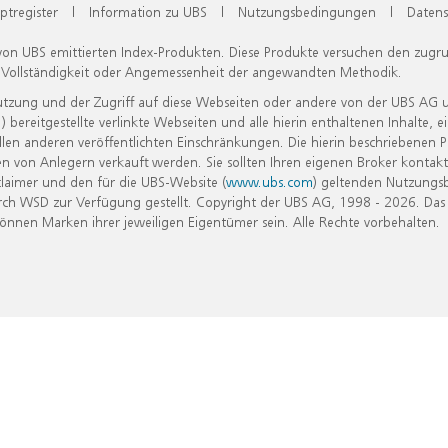
ptregister
|
Information zu UBS
|
Nutzungsbedingungen
|
Datens
 von UBS emittierten Index-Produkten. Diese Produkte versuchen den zugr
, Vollständigkeit oder Angemessenheit der angewandten Methodik.
Nutzung und der Zugriff auf diese Webseiten oder andere von der UBS AG 
eitgestellte verlinkte Webseiten und alle hierin enthaltenen Inhalte, e
allen anderen veröffentlichten Einschränkungen. Die hierin beschriebenen
n von Anlegern verkauft werden. Sie sollten Ihren eigenen Broker kontakt
laimer und den für die UBS-Website (
www.ubs.com
) geltenden Nutzungs
h WSD zur Verfügung gestellt. Copyright der UBS AG, 1998 - 2026. Das
nen Marken ihrer jeweiligen Eigentümer sein. Alle Rechte vorbehalten.