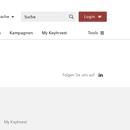
rache
Login
n
Kampagnen
My KeyInvest
Tools
Folgen Sie uns auf
My KeyInvest