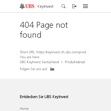
KeyInvest
404 Page not
found
Short URL:
https://keyinvest-ch.ubs.com/produkt/detail/index/isin/CH1582449810
You are here:
UBS KeyInvest Switzerland
Produktdetail
Folgen Sie uns auf
Entdecken Sie UBS KeyInvest
Home