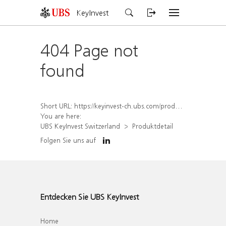
KeyInvest
404 Page not
found
Short URL:
https://keyinvest-ch.ubs.com/produkt/detail/index/isin/CH1582450123
You are here:
UBS KeyInvest Switzerland
Produktdetail
Folgen Sie uns auf
Entdecken Sie UBS KeyInvest
Home