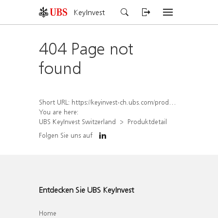
KeyInvest
404 Page not
found
Short URL:
https://keyinvest-ch.ubs.com/produkt/detail/index/isin/CH1582450206
You are here:
UBS KeyInvest Switzerland
Produktdetail
Folgen Sie uns auf
Entdecken Sie UBS KeyInvest
Home