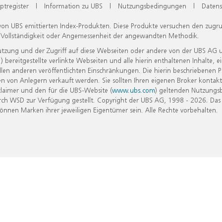
ptregister
|
Information zu UBS
|
Nutzungsbedingungen
|
Datens
 von UBS emittierten Index-Produkten. Diese Produkte versuchen den zugr
, Vollständigkeit oder Angemessenheit der angewandten Methodik.
Nutzung und der Zugriff auf diese Webseiten oder andere von der UBS AG 
eitgestellte verlinkte Webseiten und alle hierin enthaltenen Inhalte, e
allen anderen veröffentlichten Einschränkungen. Die hierin beschriebenen
n von Anlegern verkauft werden. Sie sollten Ihren eigenen Broker kontakt
laimer und den für die UBS-Website (
www.ubs.com
) geltenden Nutzungs
h WSD zur Verfügung gestellt. Copyright der UBS AG, 1998 - 2026. Das
nen Marken ihrer jeweiligen Eigentümer sein. Alle Rechte vorbehalten.