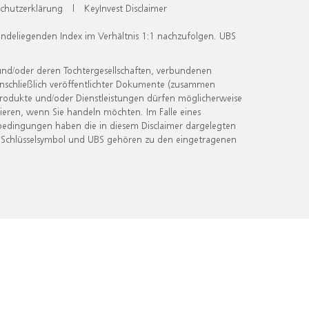
chutzerklärung
|
KeyInvest Disclaimer
undeliegenden Index im Verhältnis 1:1 nachzufolgen. UBS
und/oder deren Tochtergesellschaften, verbundenen
inschließlich veröffentlichter Dokumente (zusammen
 Produkte und/oder Dienstleistungen dürfen möglicherweise
ieren, wenn Sie handeln möchten. Im Falle eines
bedingungen haben die in diesem Disclaimer dargelegten
 Schlüsselsymbol und UBS gehören zu den eingetragenen