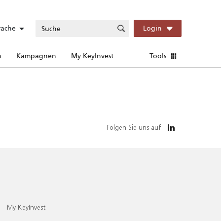
rache
Login
n
Kampagnen
My KeyInvest
Tools
Folgen Sie uns auf
My KeyInvest