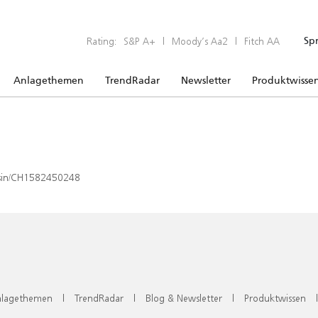
Rating:
S&P A+
|
Moody’s Aa2
|
Fitch AA
Sp
Anlagethemen
TrendRadar
Newsletter
Produktwisse
x/isin/CH1582450248
lagethemen
|
TrendRadar
|
Blog & Newsletter
|
Produktwissen
|