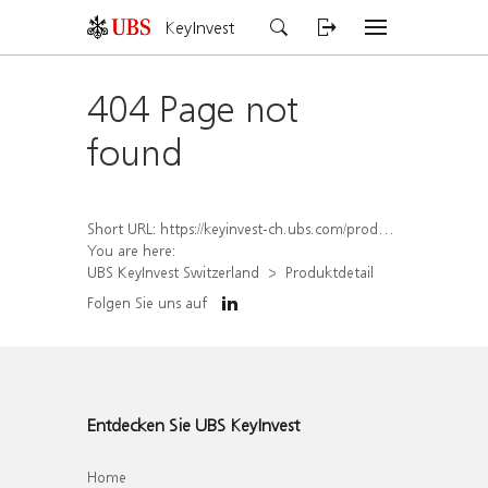
KeyInvest
404 Page not
found
Short URL:
https://keyinvest-ch.ubs.com/produkt/detail/index/isin/CH1582450586
You are here:
UBS KeyInvest Switzerland
Produktdetail
Folgen Sie uns auf
Entdecken Sie UBS KeyInvest
Home