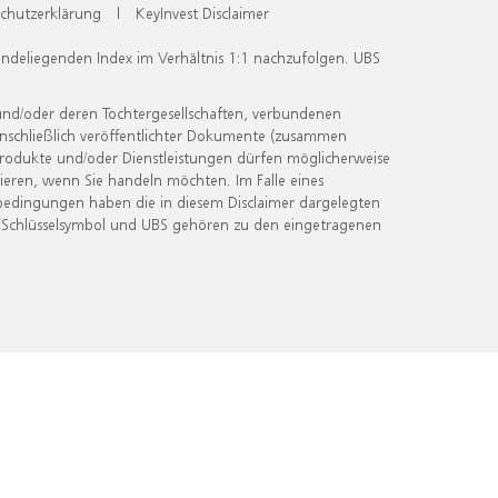
chutzerklärung
|
KeyInvest Disclaimer
undeliegenden Index im Verhältnis 1:1 nachzufolgen. UBS
und/oder deren Tochtergesellschaften, verbundenen
inschließlich veröffentlichter Dokumente (zusammen
 Produkte und/oder Dienstleistungen dürfen möglicherweise
ieren, wenn Sie handeln möchten. Im Falle eines
bedingungen haben die in diesem Disclaimer dargelegten
 Schlüsselsymbol und UBS gehören zu den eingetragenen