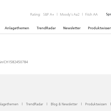
Rating:
S&P A+
|
Moody’s Aa2
|
Fitch AA
Sp
Anlagethemen
TrendRadar
Newsletter
Produktwisse
x/isin/CH1582450784
lagethemen
|
TrendRadar
|
Blog & Newsletter
|
Produktwissen
|