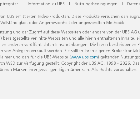
ptregister
|
Information zu UBS
|
Nutzungsbedingungen
|
Datens
 von UBS emittierten Index-Produkten. Diese Produkte versuchen den zugr
, Vollständigkeit oder Angemessenheit der angewandten Methodik.
Nutzung und der Zugriff auf diese Webseiten oder andere von der UBS AG 
eitgestellte verlinkte Webseiten und alle hierin enthaltenen Inhalte, e
allen anderen veröffentlichten Einschränkungen. Die hierin beschriebenen
n von Anlegern verkauft werden. Sie sollten Ihren eigenen Broker kontakt
laimer und den für die UBS-Website (
www.ubs.com
) geltenden Nutzungs
h WSD zur Verfügung gestellt. Copyright der UBS AG, 1998 - 2026. Das
nen Marken ihrer jeweiligen Eigentümer sein. Alle Rechte vorbehalten.