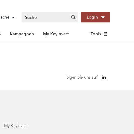
rache
Login
n
Kampagnen
My KeyInvest
Tools
Folgen Sie uns auf
My KeyInvest