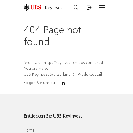
KeyInvest
404 Page not
found
Short URL:
https://keyinvest-ch.ubs.com/produkt/detail/index/isin/CH1582450792
You are here:
UBS KeyInvest Switzerland
Produktdetail
Folgen Sie uns auf
Entdecken Sie UBS KeyInvest
Home