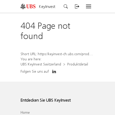
KeyInvest
404 Page not
found
Short URL:
https://keyinvest-ch.ubs.com/produkt/detail/index/isin/CH1582450818
You are here:
UBS KeyInvest Switzerland
Produktdetail
Folgen Sie uns auf
Entdecken Sie UBS KeyInvest
Home