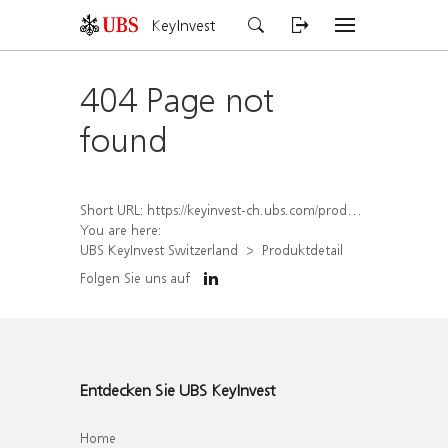
KeyInvest
404 Page not
found
Short URL:
https://keyinvest-ch.ubs.com/produkt/detail/index/isin/CH1582450842
You are here:
UBS KeyInvest Switzerland
Produktdetail
Folgen Sie uns auf
Entdecken Sie UBS KeyInvest
Home