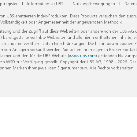
ptregister
|
Information zu UBS
|
Nutzungsbedingungen
|
Datens
 von UBS emittierten Index-Produkten. Diese Produkte versuchen den zugr
, Vollständigkeit oder Angemessenheit der angewandten Methodik.
Nutzung und der Zugriff auf diese Webseiten oder andere von der UBS AG 
eitgestellte verlinkte Webseiten und alle hierin enthaltenen Inhalte, e
allen anderen veröffentlichten Einschränkungen. Die hierin beschriebenen
n von Anlegern verkauft werden. Sie sollten Ihren eigenen Broker kontakt
laimer und den für die UBS-Website (
www.ubs.com
) geltenden Nutzungs
h WSD zur Verfügung gestellt. Copyright der UBS AG, 1998 - 2026. Das
nen Marken ihrer jeweiligen Eigentümer sein. Alle Rechte vorbehalten.