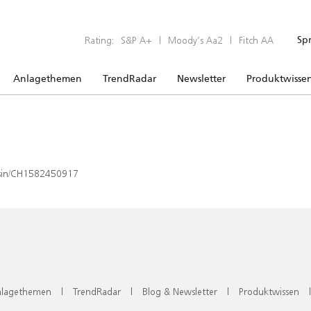
Rating:
S&P A+
|
Moody’s Aa2
|
Fitch AA
Sp
Anlagethemen
TrendRadar
Newsletter
Produktwisse
x/isin/CH1582450917
lagethemen
|
TrendRadar
|
Blog & Newsletter
|
Produktwissen
|