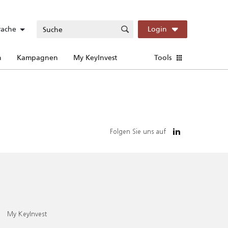
rache
Login
n
Kampagnen
My KeyInvest
Tools
Folgen Sie uns auf
My KeyInvest