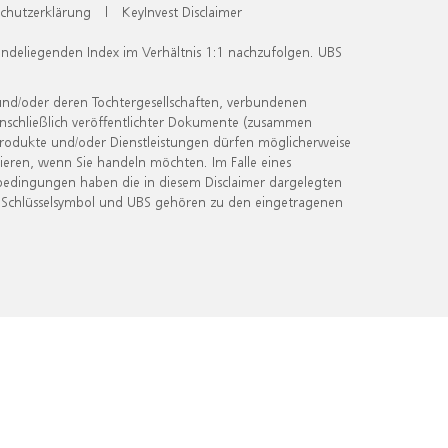
chutzerklärung
|
KeyInvest Disclaimer
undeliegenden Index im Verhältnis 1:1 nachzufolgen. UBS
und/oder deren Tochtergesellschaften, verbundenen
inschließlich veröffentlichter Dokumente (zusammen
 Produkte und/oder Dienstleistungen dürfen möglicherweise
ieren, wenn Sie handeln möchten. Im Falle eines
bedingungen haben die in diesem Disclaimer dargelegten
 Schlüsselsymbol und UBS gehören zu den eingetragenen