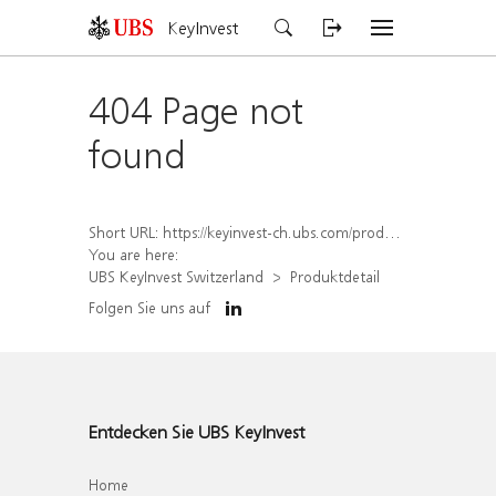
KeyInvest
404 Page not
found
Short URL:
https://keyinvest-ch.ubs.com/produkt/detail/index/isin/CH1582450958
You are here:
UBS KeyInvest Switzerland
Produktdetail
Folgen Sie uns auf
Entdecken Sie UBS KeyInvest
Home