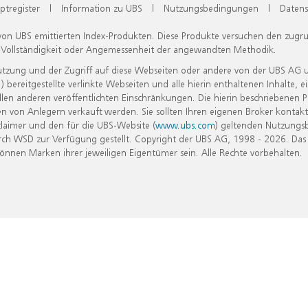
ptregister
|
Information zu UBS
|
Nutzungsbedingungen
|
Datens
 von UBS emittierten Index-Produkten. Diese Produkte versuchen den zugr
, Vollständigkeit oder Angemessenheit der angewandten Methodik.
Nutzung und der Zugriff auf diese Webseiten oder andere von der UBS AG 
eitgestellte verlinkte Webseiten und alle hierin enthaltenen Inhalte, e
allen anderen veröffentlichten Einschränkungen. Die hierin beschriebenen
n von Anlegern verkauft werden. Sie sollten Ihren eigenen Broker kontakt
laimer und den für die UBS-Website (
www.ubs.com
) geltenden Nutzungs
h WSD zur Verfügung gestellt. Copyright der UBS AG, 1998 - 2026. Das
nen Marken ihrer jeweiligen Eigentümer sein. Alle Rechte vorbehalten.