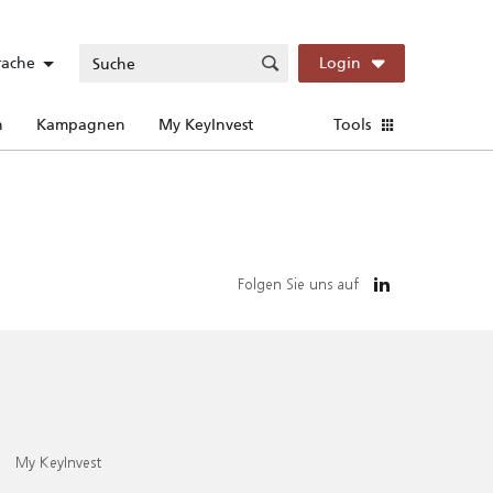
rache
Login
n
Kampagnen
My KeyInvest
Tools
Folgen Sie uns auf
My KeyInvest