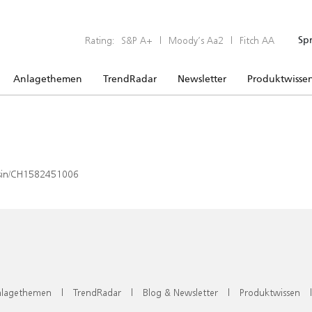
Rating:
S&P A+
|
Moody’s Aa2
|
Fitch AA
Sp
Anlagethemen
TrendRadar
Newsletter
Produktwisse
x/isin/CH1582451006
lagethemen
|
TrendRadar
|
Blog & Newsletter
|
Produktwissen
|