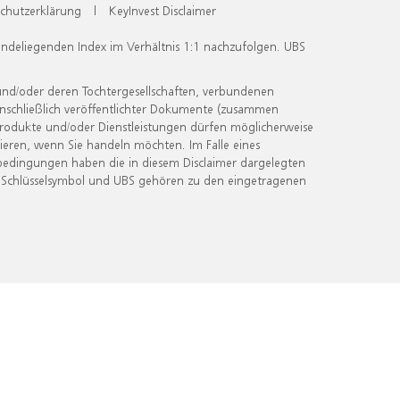
chutzerklärung
|
KeyInvest Disclaimer
undeliegenden Index im Verhältnis 1:1 nachzufolgen. UBS
und/oder deren Tochtergesellschaften, verbundenen
inschließlich veröffentlichter Dokumente (zusammen
 Produkte und/oder Dienstleistungen dürfen möglicherweise
ieren, wenn Sie handeln möchten. Im Falle eines
bedingungen haben die in diesem Disclaimer dargelegten
 Schlüsselsymbol und UBS gehören zu den eingetragenen