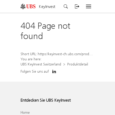
KeyInvest
404 Page not
found
Short URL:
https://keyinvest-ch.ubs.com/produkt/detail/index/isin/CH1582451071
You are here:
UBS KeyInvest Switzerland
Produktdetail
Folgen Sie uns auf
Entdecken Sie UBS KeyInvest
Home