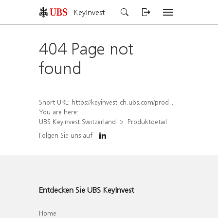
KeyInvest
404 Page not
found
Short URL:
https://keyinvest-ch.ubs.com/produkt/detail/index/isin/CH1582451121
You are here:
UBS KeyInvest Switzerland
Produktdetail
Folgen Sie uns auf
Entdecken Sie UBS KeyInvest
Home