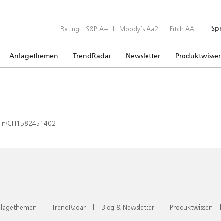
Rating:
S&P A+
|
Moody’s Aa2
|
Fitch AA
Sp
Anlagethemen
TrendRadar
Newsletter
Produktwisse
x/isin/CH1582451402
lagethemen
|
TrendRadar
|
Blog & Newsletter
|
Produktwissen
|