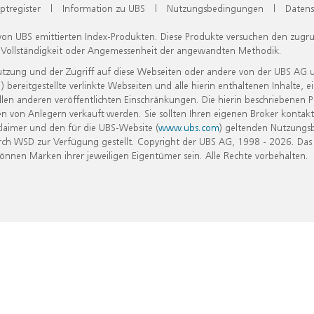
ptregister
|
Information zu UBS
|
Nutzungsbedingungen
|
Datens
 von UBS emittierten Index-Produkten. Diese Produkte versuchen den zugr
, Vollständigkeit oder Angemessenheit der angewandten Methodik.
Nutzung und der Zugriff auf diese Webseiten oder andere von der UBS AG 
eitgestellte verlinkte Webseiten und alle hierin enthaltenen Inhalte, e
allen anderen veröffentlichten Einschränkungen. Die hierin beschriebenen
n von Anlegern verkauft werden. Sie sollten Ihren eigenen Broker kontakt
laimer und den für die UBS-Website (
www.ubs.com
) geltenden Nutzungs
h WSD zur Verfügung gestellt. Copyright der UBS AG, 1998 - 2026. Das
nen Marken ihrer jeweiligen Eigentümer sein. Alle Rechte vorbehalten.