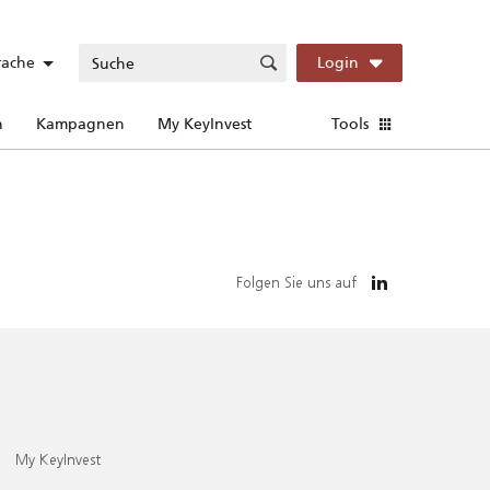
rache
Login
n
Kampagnen
My KeyInvest
Tools
Folgen Sie uns auf
My KeyInvest