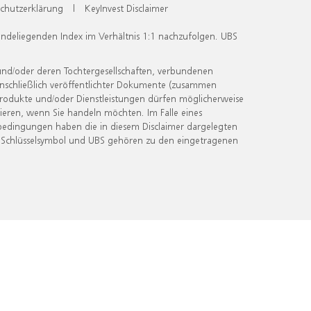
chutzerklärung
|
KeyInvest Disclaimer
undeliegenden Index im Verhältnis 1:1 nachzufolgen. UBS
und/oder deren Tochtergesellschaften, verbundenen
inschließlich veröffentlichter Dokumente (zusammen
 Produkte und/oder Dienstleistungen dürfen möglicherweise
ieren, wenn Sie handeln möchten. Im Falle eines
bedingungen haben die in diesem Disclaimer dargelegten
 Schlüsselsymbol und UBS gehören zu den eingetragenen