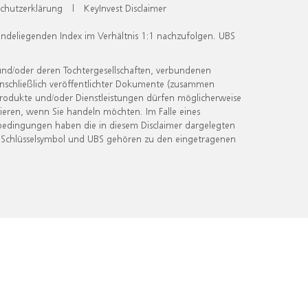
chutzerklärung
|
KeyInvest Disclaimer
undeliegenden Index im Verhältnis 1:1 nachzufolgen. UBS
und/oder deren Tochtergesellschaften, verbundenen
inschließlich veröffentlichter Dokumente (zusammen
 Produkte und/oder Dienstleistungen dürfen möglicherweise
ieren, wenn Sie handeln möchten. Im Falle eines
bedingungen haben die in diesem Disclaimer dargelegten
 Schlüsselsymbol und UBS gehören zu den eingetragenen