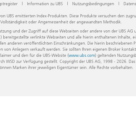
ptregister
|
Information zu UBS
|
Nutzungsbedingungen
|
Datens
 von UBS emittierten Index-Produkten. Diese Produkte versuchen den zugr
, Vollständigkeit oder Angemessenheit der angewandten Methodik.
Nutzung und der Zugriff auf diese Webseiten oder andere von der UBS AG 
eitgestellte verlinkte Webseiten und alle hierin enthaltenen Inhalte, e
allen anderen veröffentlichten Einschränkungen. Die hierin beschriebenen
n von Anlegern verkauft werden. Sie sollten Ihren eigenen Broker kontakt
laimer und den für die UBS-Website (
www.ubs.com
) geltenden Nutzungs
h WSD zur Verfügung gestellt. Copyright der UBS AG, 1998 - 2026. Das
nen Marken ihrer jeweiligen Eigentümer sein. Alle Rechte vorbehalten.