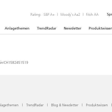
Rating:
S&P A+
|
Moody’s Aa2
|
Fitch AA
Sp
Anlagethemen
TrendRadar
Newsletter
Produktwisse
x/isin/CH1582451519
lagethemen
|
TrendRadar
|
Blog & Newsletter
|
Produktwissen
|