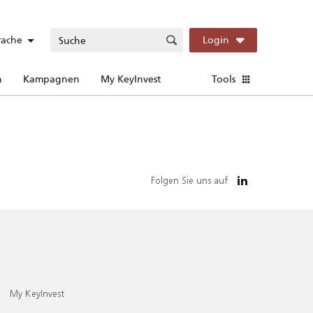
rache
Login
n
Kampagnen
My KeyInvest
Tools
Folgen Sie uns auf
My KeyInvest