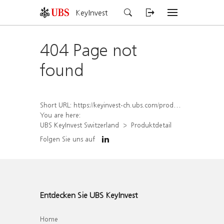
KeyInvest
404 Page not
found
Short URL:
https://keyinvest-ch.ubs.com/produkt/detail/index/isin/CH1582451717
You are here:
UBS KeyInvest Switzerland
Produktdetail
Folgen Sie uns auf
Entdecken Sie UBS KeyInvest
Home