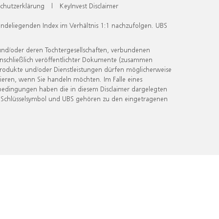
chutzerklärung
|
KeyInvest Disclaimer
undeliegenden Index im Verhältnis 1:1 nachzufolgen. UBS
und/oder deren Tochtergesellschaften, verbundenen
inschließlich veröffentlichter Dokumente (zusammen
 Produkte und/oder Dienstleistungen dürfen möglicherweise
ieren, wenn Sie handeln möchten. Im Falle eines
bedingungen haben die in diesem Disclaimer dargelegten
 Schlüsselsymbol und UBS gehören zu den eingetragenen