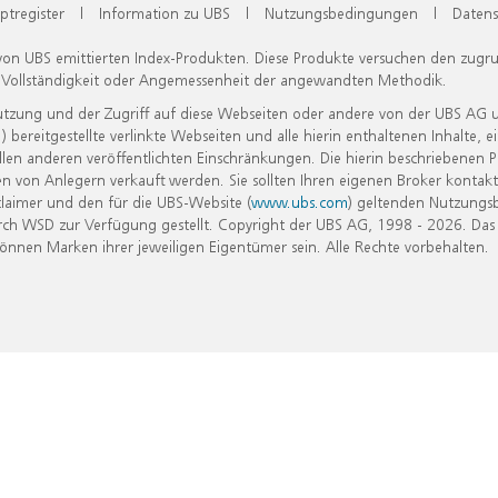
ptregister
|
Information zu UBS
|
Nutzungsbedingungen
|
Datens
 von UBS emittierten Index-Produkten. Diese Produkte versuchen den zugr
, Vollständigkeit oder Angemessenheit der angewandten Methodik.
Nutzung und der Zugriff auf diese Webseiten oder andere von der UBS AG 
eitgestellte verlinkte Webseiten und alle hierin enthaltenen Inhalte, e
allen anderen veröffentlichten Einschränkungen. Die hierin beschriebenen
n von Anlegern verkauft werden. Sie sollten Ihren eigenen Broker kontakt
laimer und den für die UBS-Website (
www.ubs.com
) geltenden Nutzungs
h WSD zur Verfügung gestellt. Copyright der UBS AG, 1998 - 2026. Das
nen Marken ihrer jeweiligen Eigentümer sein. Alle Rechte vorbehalten.