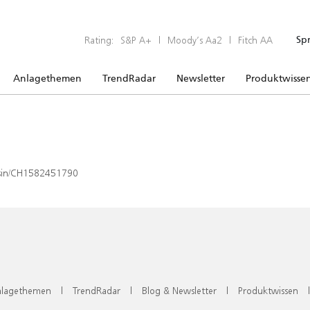
Rating:
S&P A+
|
Moody’s Aa2
|
Fitch AA
Sp
Anlagethemen
TrendRadar
Newsletter
Produktwisse
x/isin/CH1582451790
lagethemen
|
TrendRadar
|
Blog & Newsletter
|
Produktwissen
|