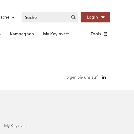
rache
Login
n
Kampagnen
My KeyInvest
Tools
Folgen Sie uns auf
My KeyInvest