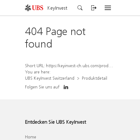
KeyInvest
404 Page not
found
Short URL:
https://keyinvest-ch.ubs.com/produkt/detail/index/isin/CH1582451840
You are here:
UBS KeyInvest Switzerland
Produktdetail
Folgen Sie uns auf
Entdecken Sie UBS KeyInvest
Home