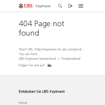
KeyInvest
404 Page not
found
Short URL:
https://keyinvest-ch.ubs.com/produkt/detail/index/isin/CH1582451873
You are here:
UBS KeyInvest Switzerland
Produktdetail
Folgen Sie uns auf
Entdecken Sie UBS KeyInvest
Home